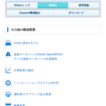
D3simトップ
構成品
研究用途
D3simの事例紹介
ダウンロード
その他の構成要素
D3sim 基本2モデル
®
道路データベース/ASAM OpenDRIVE
データ/道路データベース作成環境
計測装置の接続
シミュレーションプログラム[Ver.6]
運転席/ステアリング反力装置
映像装置