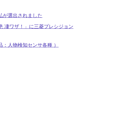
弘が選出されました
超絶 凄ワザ！」に三菱プレシジョン
品：人物検知センサ各種 ）